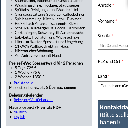
Saunatücher, Bademäntel, Geschitttücher
Anrede
*
Waschmaschine, Trockner, Staubsauger
Spültabs, Reinigungs- und Waschmittel
Grundausstattung Gewürze, Kaffeebohnen
Spielesammlung, Kisten Lego u. Playmobil
Vorname
*
Frei-Schach Anlage, Tischtennis, Kicker
Schaukel, Klettergerüst, Boccia, Badminton
Gartenliegen, Schwenkgrill, Aussendusche
Straße
*
Babybett, Hochstuhl und Wickelauflage
Literatur/Karten Spessart und Umgebung
11KW/h Wallbox direkt am Haus
Nichtraucher Wohnung
Auf Anfrage gerne mit Hund
PLZ und Ort
*
Preise FeWo Spessartwald für 2 Personen
5 Tage 725 €
1 Woche 975 €
Land
*
2 Wochen 1850 €
►
Preistabelle
Mindestbuchungszeit:
5 Übernachtungen
Belegungskalender
►
Belegung/Verfügbarkeit
Kontaktda
Hausprospekt / Flyer als PDF
►
deutsch
(Bitte stel
►
english
haben!)