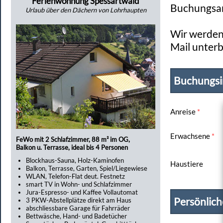
Ferienwohnung Spessartwald
Buchungsan
Urlaub über den Dächern von Lohrhaupten
Wir werden 
Mail unterb
Buchungsi
Anreise
*
Erwachsene
*
FeWo mit 2 Schlafzimmer, 88 m² im OG,
Balkon u. Terrasse, ideal bis 4 Personen
Blockhaus-Sauna, Holz-Kaminofen
Haustiere
Balkon, Terrasse, Garten, Spiel/Liegewiese
WLAN, Telefon-Flat deut. Festnetz
smart TV in Wohn- und Schlafzimmer
Jura-Espresso- und Kaffee Vollautomat
Persönlic
3 PKW-Abstellplätze direkt am Haus
abschliessbare Garage für Fahrräder
Bettwäsche, Hand- und Badetücher