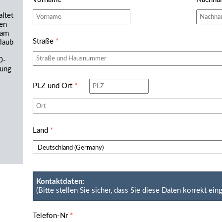
ltet
nen
 am
Straße
*
laub
0-
nung
PLZ und Ort
*
Land
*
Kontaktdaten:
(Bitte stellen Sie sicher, dass Sie diese Daten korrekt ei
Telefon-Nr
*