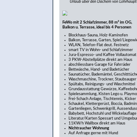
Urlaub über den Dächern von Lohrhaup
FeWo mit 2 Schlafzimmer, 88 m² im OG,
Balkon u. Terrasse, ideal bis 4 Personen
Blockhaus-Sauna, Holz-Kaminofen
Balkon, Terrasse, Garten, Spiel/Liegewi
WLAN, Telefon-Flat deut. Festnetz
smart TV in Wohn- und Schlafzimmer
Jura-Espresso- und Kaffee Vollautomat
3 PKW-Abstellplätze direkt am Haus
abschliessbare Garage für Fahrräder
Bettwäsche, Hand- und Badetücher
Saunatücher, Bademäntel, Geschitttüch
Waschmaschine, Trockner, Staubsauger
Spültabs, Reinigungs- und Waschmittel
Grundausstattung Gewürze, Kaffeeboh
Spielesammlung, Kisten Lego u. Playmo
Frei-Schach Anlage, Tischtennis, Kicker
Schaukel, Klettergerüst, Boccia, Badmi
Gartenliegen, Schwenkgrill, Aussendus
Babybett, Hochstuhl und Wickelauflage
Literatur/Karten Spessart und Umgebu
11KW/h Wallbox direkt am Haus
Nichtraucher Wohnung
Auf Anfrage gerne mit Hund