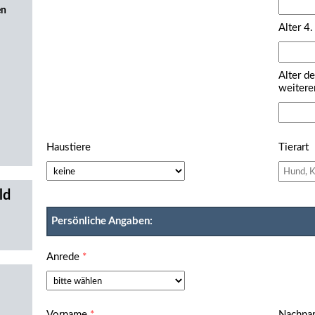
en
Alter 4.
Alter de
weitere
Haustiere
Tierart
ld
Persönliche Angaben:
Anrede
*
Vorname
*
Nachn