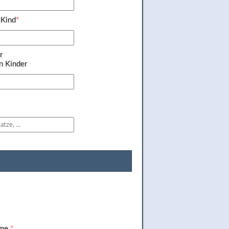
 Kind
*
r
n Kinder
ame
*