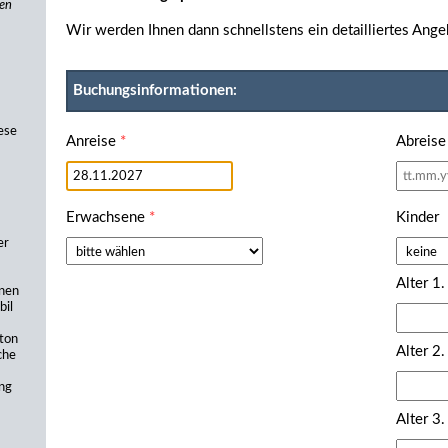
ten
Wir werden Ihnen dann schnellstens ein detailliertes Ange
Buchungsinformationen:
ese
Anreise
*
Abreis
Erwachsene
*
Kinder
er
Alter 1.
nen
bil
nton
Alter 2.
che
ng
Alter 3.