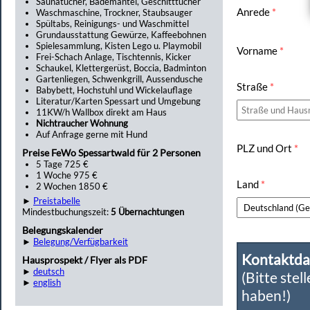
Saunatücher, Bademäntel, Geschitttücher
Anrede
*
Waschmaschine, Trockner, Staubsauger
Spültabs, Reinigungs- und Waschmittel
Grundausstattung Gewürze, Kaffeebohnen
Spielesammlung, Kisten Lego u. Playmobil
Vorname
*
Frei-Schach Anlage, Tischtennis, Kicker
Schaukel, Klettergerüst, Boccia, Badminton
Gartenliegen, Schwenkgrill, Aussendusche
Straße
*
Babybett, Hochstuhl und Wickelauflage
Literatur/Karten Spessart und Umgebung
11KW/h Wallbox direkt am Haus
Nichtraucher Wohnung
Auf Anfrage gerne mit Hund
PLZ und Ort
*
Preise FeWo Spessartwald für 2 Personen
5 Tage 725 €
1 Woche 975 €
Land
*
2 Wochen 1850 €
►
Preistabelle
Mindestbuchungszeit:
5 Übernachtungen
Belegungskalender
►
Belegung/Verfügbarkeit
Kontaktda
Hausprospekt / Flyer als PDF
►
deutsch
(Bitte stel
►
english
haben!)