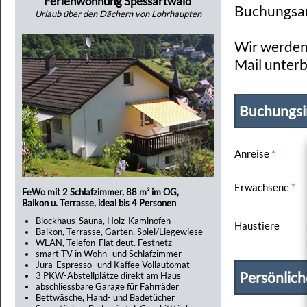
Ferienwohnung Spessartwald
Buchungsan
Urlaub über den Dächern von Lohrhaupten
Wir werden 
Mail unterb
Buchungsi
Anreise
*
Erwachsene
*
FeWo mit 2 Schlafzimmer, 88 m² im OG,
Balkon u. Terrasse, ideal bis 4 Personen
Blockhaus-Sauna, Holz-Kaminofen
Haustiere
Balkon, Terrasse, Garten, Spiel/Liegewiese
WLAN, Telefon-Flat deut. Festnetz
smart TV in Wohn- und Schlafzimmer
Jura-Espresso- und Kaffee Vollautomat
Persönlic
3 PKW-Abstellplätze direkt am Haus
abschliessbare Garage für Fahrräder
Bettwäsche, Hand- und Badetücher