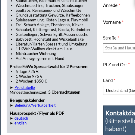
Saunatücher, Bademäntel, Geschitttücher
Anrede
*
Waschmaschine, Trockner, Staubsauger
Spültabs, Reinigungs- und Waschmittel
Grundausstattung Gewürze, Kaffeebohnen
Spielesammlung, Kisten Lego u. Playmobil
Vorname
*
Frei-Schach Anlage, Tischtennis, Kicker
Schaukel, Klettergerüst, Boccia, Badminton
Gartenliegen, Schwenkgrill, Aussendusche
Straße
*
Babybett, Hochstuhl und Wickelauflage
Literatur/Karten Spessart und Umgebung
11KW/h Wallbox direkt am Haus
Nichtraucher Wohnung
Auf Anfrage gerne mit Hund
PLZ und Ort
*
Preise FeWo Spessartwald für 2 Personen
5 Tage 725 €
1 Woche 975 €
Land
*
2 Wochen 1850 €
►
Preistabelle
Mindestbuchungszeit:
5 Übernachtungen
Belegungskalender
►
Belegung/Verfügbarkeit
Kontaktda
Hausprospekt / Flyer als PDF
►
deutsch
(Bitte stel
►
english
haben!)