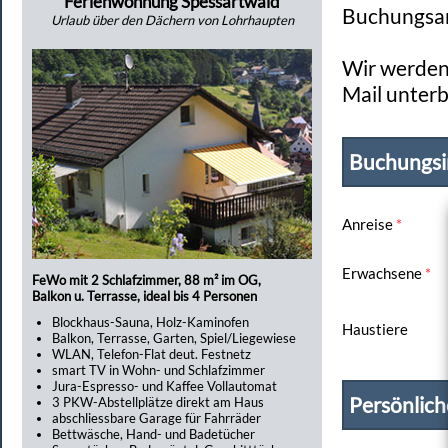
Ferienwohnung Spessartwald
Buchungsan
Urlaub über den Dächern von Lohrhaupten
Wir werden 
Mail unterb
Buchungsi
Anreise
*
Erwachsene
*
FeWo mit 2 Schlafzimmer, 88 m² im OG,
Balkon u. Terrasse, ideal bis 4 Personen
Blockhaus-Sauna, Holz-Kaminofen
Haustiere
Balkon, Terrasse, Garten, Spiel/Liegewiese
WLAN, Telefon-Flat deut. Festnetz
smart TV in Wohn- und Schlafzimmer
Jura-Espresso- und Kaffee Vollautomat
Persönlic
3 PKW-Abstellplätze direkt am Haus
abschliessbare Garage für Fahrräder
Bettwäsche, Hand- und Badetücher