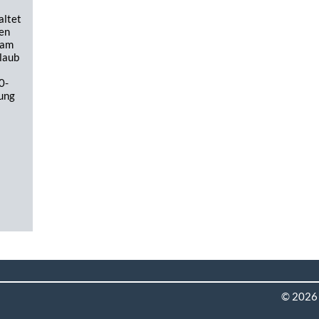
altet
nen
 am
laub
0-
ung
© 2026