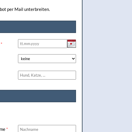
bot per Mail unterbreiten.
e
*
ame
*