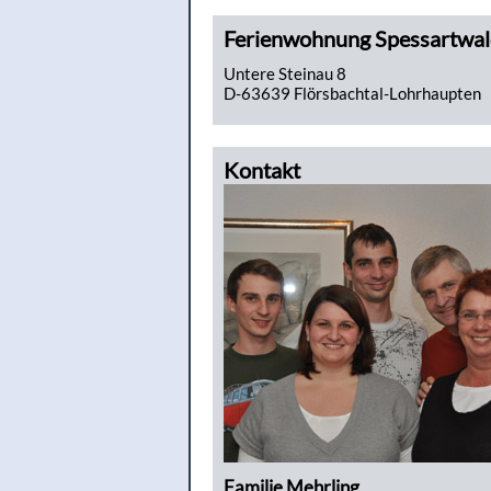
Ferienwohnung Spessartwa
Untere Steinau 8
D-63639 Flörsbachtal-Lohrhaupten
Kontakt
Familie Mehrling