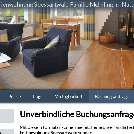
ienwohnung Spessartwald Familie Mehrling im Natu
Preise
Lage
Verfügbarkeit
Buchungsanfrage
Unverbindliche Buchungsanfrag
Mit diesem Formular können Sie jetzt eine unverbindliche
Ferienwohnung Spessartwald
senden.