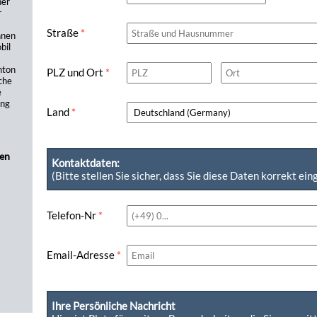
her
r
Straße
*
hnen
bil
nton
PLZ und Ort
*
che
e
ung
Land
*
nen
Kontaktdaten:
(Bitte stellen Sie sicher, dass Sie diese Daten korrekt ei
Telefon-Nr
*
Email-Adresse
*
Ihre Persönliche Nachricht