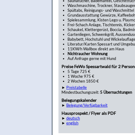
Saunatücher, Bademäntel, Geschitttüc
Waschmaschine, Trockner, Staubsauge
Spültabs, Reinigungs- und Waschmittel
Grundausstattung Gewürze, Kaffeebo
Spielesammlung, Kisten Lego u. Playmo
Frei-Schach Anlage, Tischtennis, Kicker
Schaukel, Klettergerüst, Boccia, Badmi
Gartenliegen, Schwenkgrill, Aussendus
Babybett, Hochstuhl und Wickelauflag
Literatur/Karten Spessart und Umgeb
11KW/h Wallbox direkt am Haus
Nichtraucher Wohnung
Auf Anfrage gerne mit Hund
Preise FeWo Spessartwald für 2 Perso
5 Tage 725 €
1 Woche 975 €
2 Wochen 1850 €
►
Preistabelle
Mindestbuchungszeit:
5 Übernachtungen
Belegungskalender
►
Belegung/Verfügbarkeit
Hausprospekt / Flyer als PDF
►
deutsch
►
english