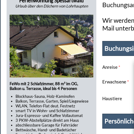
Ferienwohnung Spessartwald
Buchungsan
Urlaub über den Dächern von Lohrhaupten
Wir werden 
Mail unterb
Buchungsi
Anreise
*
Erwachsene
*
FeWo mit 2 Schlafzimmer, 88 m² im OG,
Balkon u. Terrasse, ideal bis 4 Personen
Blockhaus-Sauna, Holz-Kaminofen
Haustiere
Balkon, Terrasse, Garten, Spiel/Liegewiese
WLAN, Telefon-Flat deut. Festnetz
smart TV in Wohn- und Schlafzimmer
Jura-Espresso- und Kaffee Vollautomat
Persönlic
3 PKW-Abstellplätze direkt am Haus
abschliessbare Garage für Fahrräder
Bettwäsche, Hand- und Badetücher