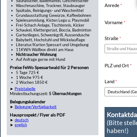
Saunatücher, Bademäntel, Geschitttücher
Anrede
*
Waschmaschine, Trockner, Staubsauger
Spültabs, Reinigungs- und Waschmittel
Grundausstattung Gewürze, Kaffeebohnen
Spielesammlung, Kisten Lego u. Playmobil
Vorname
*
Frei-Schach Anlage, Tischtennis, Kicker
Schaukel, Klettergerüst, Boccia, Badminton
Gartenliegen, Schwenkgrill, Aussendusche
Straße
*
Babybett, Hochstuhl und Wickelauflage
Literatur/Karten Spessart und Umgebung
11KW/h Wallbox direkt am Haus
Nichtraucher Wohnung
Auf Anfrage gerne mit Hund
PLZ und Ort
*
Preise FeWo Spessartwald für 2 Personen
5 Tage 725 €
1 Woche 975 €
Land
*
2 Wochen 1850 €
►
Preistabelle
Mindestbuchungszeit:
5 Übernachtungen
Belegungskalender
►
Belegung/Verfügbarkeit
Kontaktda
Hausprospekt / Flyer als PDF
►
deutsch
(Bitte stel
►
english
haben!)