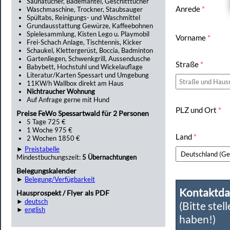
Saunatücher, Bademäntel, Geschitttücher
Anrede
*
Waschmaschine, Trockner, Staubsauger
Spültabs, Reinigungs- und Waschmittel
Grundausstattung Gewürze, Kaffeebohnen
Spielesammlung, Kisten Lego u. Playmobil
Vorname
*
Frei-Schach Anlage, Tischtennis, Kicker
Schaukel, Klettergerüst, Boccia, Badminton
Gartenliegen, Schwenkgrill, Aussendusche
Straße
*
Babybett, Hochstuhl und Wickelauflage
Literatur/Karten Spessart und Umgebung
11KW/h Wallbox direkt am Haus
Nichtraucher Wohnung
Auf Anfrage gerne mit Hund
PLZ und Ort
*
Preise FeWo Spessartwald für 2 Personen
5 Tage 725 €
1 Woche 975 €
Land
*
2 Wochen 1850 €
►
Preistabelle
Mindestbuchungszeit:
5 Übernachtungen
Belegungskalender
►
Belegung/Verfügbarkeit
Kontaktda
Hausprospekt / Flyer als PDF
►
deutsch
(Bitte stel
►
english
haben!)