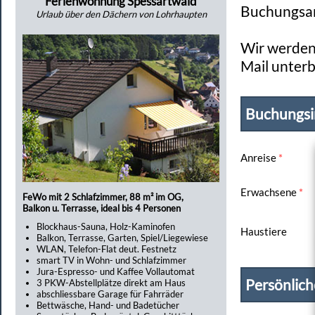
Ferienwohnung Spessartwald
Buchungsan
Urlaub über den Dächern von Lohrhaupten
Wir werden 
Mail unterb
Buchungsi
Anreise
*
Erwachsene
*
FeWo mit 2 Schlafzimmer, 88 m² im OG,
Balkon u. Terrasse, ideal bis 4 Personen
Blockhaus-Sauna, Holz-Kaminofen
Haustiere
Balkon, Terrasse, Garten, Spiel/Liegewiese
WLAN, Telefon-Flat deut. Festnetz
smart TV in Wohn- und Schlafzimmer
Jura-Espresso- und Kaffee Vollautomat
Persönlic
3 PKW-Abstellplätze direkt am Haus
abschliessbare Garage für Fahrräder
Bettwäsche, Hand- und Badetücher