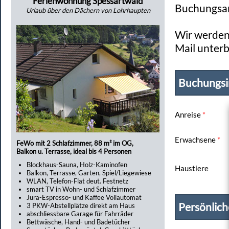
Ferienwohnung Spessartwald
Buchungsan
Urlaub über den Dächern von Lohrhaupten
Wir werden 
Mail unterb
Buchungsi
Anreise
*
Erwachsene
*
FeWo mit 2 Schlafzimmer, 88 m² im OG,
Balkon u. Terrasse, ideal bis 4 Personen
Blockhaus-Sauna, Holz-Kaminofen
Haustiere
Balkon, Terrasse, Garten, Spiel/Liegewiese
WLAN, Telefon-Flat deut. Festnetz
smart TV in Wohn- und Schlafzimmer
Jura-Espresso- und Kaffee Vollautomat
Persönlic
3 PKW-Abstellplätze direkt am Haus
abschliessbare Garage für Fahrräder
Bettwäsche, Hand- und Badetücher