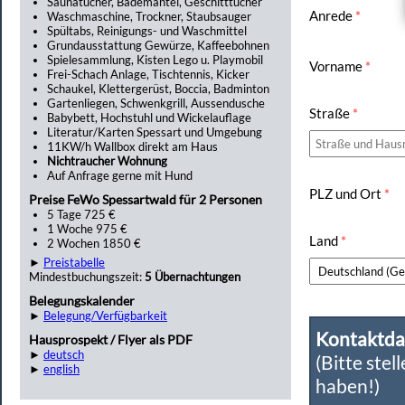
Saunatücher, Bademäntel, Geschitttücher
Anrede
*
Waschmaschine, Trockner, Staubsauger
Spültabs, Reinigungs- und Waschmittel
Grundausstattung Gewürze, Kaffeebohnen
Spielesammlung, Kisten Lego u. Playmobil
Vorname
*
Frei-Schach Anlage, Tischtennis, Kicker
Schaukel, Klettergerüst, Boccia, Badminton
Gartenliegen, Schwenkgrill, Aussendusche
Straße
*
Babybett, Hochstuhl und Wickelauflage
Literatur/Karten Spessart und Umgebung
11KW/h Wallbox direkt am Haus
Nichtraucher Wohnung
Auf Anfrage gerne mit Hund
PLZ und Ort
*
Preise FeWo Spessartwald für 2 Personen
5 Tage 725 €
1 Woche 975 €
Land
*
2 Wochen 1850 €
►
Preistabelle
Mindestbuchungszeit:
5 Übernachtungen
Belegungskalender
►
Belegung/Verfügbarkeit
Kontaktda
Hausprospekt / Flyer als PDF
►
deutsch
(Bitte stel
►
english
haben!)