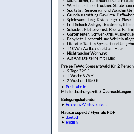
Saunatücher, Bademäntel, Geschitttüc
Waschmaschine, Trockner, Staubsauge
Spültabs, Reinigungs- und Waschmittel
Grundausstattung Gewürze, Kaffeebo
Spielesammlung, Kisten Lego u. Playmo
Frei-Schach Anlage, Tischtennis, Kicker
Schaukel, Klettergerüst, Boccia, Badmi
Gartenliegen, Schwenkgrill, Aussendus
Babybett, Hochstuhl und Wickelauflag
Literatur/Karten Spessart und Umgeb
11KW/h Wallbox direkt am Haus
Nichtraucher Wohnung
Auf Anfrage gerne mit Hund
Preise FeWo Spessartwald für 2 Perso
5 Tage 725 €
1 Woche 975 €
2 Wochen 1850 €
►
Preistabelle
Mindestbuchungszeit:
5 Übernachtungen
Belegungskalender
►
Belegung/Verfügbarkeit
Hausprospekt / Flyer als PDF
►
deutsch
►
english