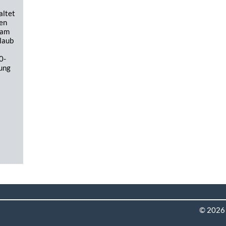
altet
nen
 am
laub
0-
ung
© 2026