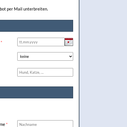
bot per Mail unterbreiten.
e
*
ame
*