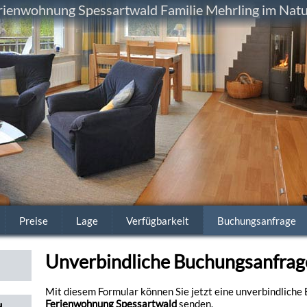
ienwohnung Spessartwald Familie Mehrling im Natu
Preise
Lage
Verfügbarkeit
Buchungsanfrage
Unverbindliche Buchungsanfrag
Mit diesem Formular können Sie jetzt eine unverbindliche
Ferienwohnung Spessartwald
senden.