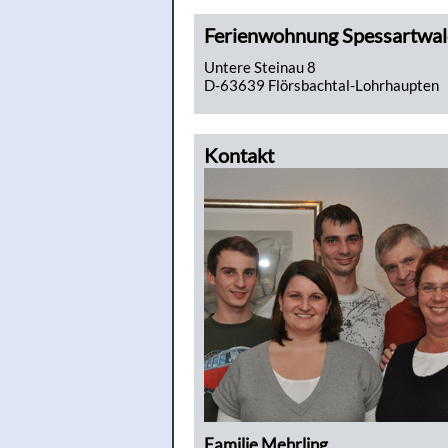
Ferienwohnung Spessartwa
Untere Steinau 8
D-63639 Flörsbachtal-Lohrhaupten
Kontakt
Familie Mehrling