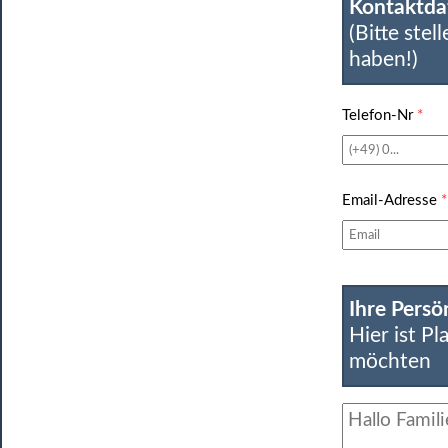
Kontaktda
(Bitte stel
haben!)
Telefon-Nr
*
Email-Adresse
*
Ihre Persö
Hier ist Pl
möchten