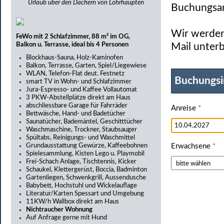
Urlaub über den Dächern von Lohrhaupten
Buchungsan
Wir werden 
FeWo mit 2 Schlafzimmer, 88 m² im OG,
Balkon u. Terrasse, ideal bis 4 Personen
Mail unterb
Blockhaus-Sauna, Holz-Kaminofen
Balkon, Terrasse, Garten, Spiel/Liegewiese
WLAN, Telefon-Flat deut. Festnetz
Buchungsi
smart TV in Wohn- und Schlafzimmer
Jura-Espresso- und Kaffee Vollautomat
3 PKW-Abstellplätze direkt am Haus
abschliessbare Garage für Fahrräder
Anreise
*
Bettwäsche, Hand- und Badetücher
Saunatücher, Bademäntel, Geschitttücher
Waschmaschine, Trockner, Staubsauger
Spültabs, Reinigungs- und Waschmittel
Grundausstattung Gewürze, Kaffeebohnen
Erwachsene
*
Spielesammlung, Kisten Lego u. Playmobil
Frei-Schach Anlage, Tischtennis, Kicker
Schaukel, Klettergerüst, Boccia, Badminton
Gartenliegen, Schwenkgrill, Aussendusche
Babybett, Hochstuhl und Wickelauflage
Literatur/Karten Spessart und Umgebung
11KW/h Wallbox direkt am Haus
Nichtraucher Wohnung
Auf Anfrage gerne mit Hund