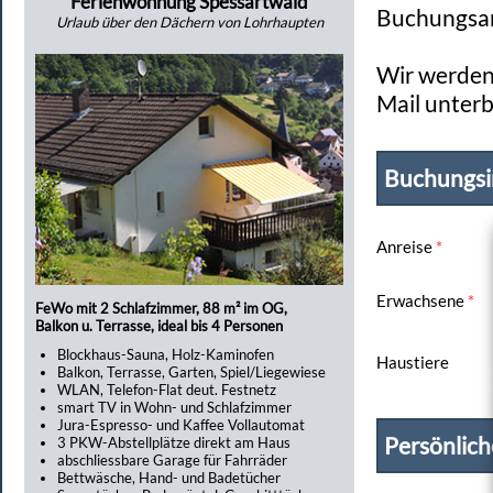
Ferienwohnung Spessartwald
Buchungsan
Urlaub über den Dächern von Lohrhaupten
Wir werden 
Mail unterb
Buchungsi
Anreise
*
Erwachsene
*
FeWo mit 2 Schlafzimmer, 88 m² im OG,
Balkon u. Terrasse, ideal bis 4 Personen
Blockhaus-Sauna, Holz-Kaminofen
Haustiere
Balkon, Terrasse, Garten, Spiel/Liegewiese
WLAN, Telefon-Flat deut. Festnetz
smart TV in Wohn- und Schlafzimmer
Jura-Espresso- und Kaffee Vollautomat
Persönlic
3 PKW-Abstellplätze direkt am Haus
abschliessbare Garage für Fahrräder
Bettwäsche, Hand- und Badetücher