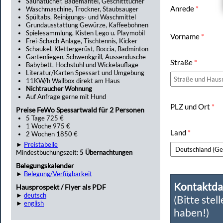
Saunatücher, Bademäntel, Geschitttücher
Anrede
*
Waschmaschine, Trockner, Staubsauger
Spültabs, Reinigungs- und Waschmittel
Grundausstattung Gewürze, Kaffeebohnen
Spielesammlung, Kisten Lego u. Playmobil
Vorname
*
Frei-Schach Anlage, Tischtennis, Kicker
Schaukel, Klettergerüst, Boccia, Badminton
Gartenliegen, Schwenkgrill, Aussendusche
Straße
*
Babybett, Hochstuhl und Wickelauflage
Literatur/Karten Spessart und Umgebung
11KW/h Wallbox direkt am Haus
Nichtraucher Wohnung
Auf Anfrage gerne mit Hund
PLZ und Ort
*
Preise FeWo Spessartwald für 2 Personen
5 Tage 725 €
1 Woche 975 €
Land
*
2 Wochen 1850 €
►
Preistabelle
Mindestbuchungszeit:
5 Übernachtungen
Belegungskalender
►
Belegung/Verfügbarkeit
Kontaktda
Hausprospekt / Flyer als PDF
►
deutsch
(Bitte stel
►
english
haben!)