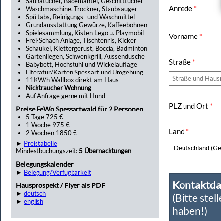
Saunatücher, Bademäntel, Geschitttücher
Anrede
*
Waschmaschine, Trockner, Staubsauger
Spültabs, Reinigungs- und Waschmittel
Grundausstattung Gewürze, Kaffeebohnen
Spielesammlung, Kisten Lego u. Playmobil
Vorname
*
Frei-Schach Anlage, Tischtennis, Kicker
Schaukel, Klettergerüst, Boccia, Badminton
Gartenliegen, Schwenkgrill, Aussendusche
Straße
*
Babybett, Hochstuhl und Wickelauflage
Literatur/Karten Spessart und Umgebung
11KW/h Wallbox direkt am Haus
Nichtraucher Wohnung
Auf Anfrage gerne mit Hund
PLZ und Ort
*
Preise FeWo Spessartwald für 2 Personen
5 Tage 725 €
1 Woche 975 €
Land
*
2 Wochen 1850 €
►
Preistabelle
Mindestbuchungszeit:
5 Übernachtungen
Belegungskalender
►
Belegung/Verfügbarkeit
Kontaktda
Hausprospekt / Flyer als PDF
►
deutsch
(Bitte stel
►
english
haben!)