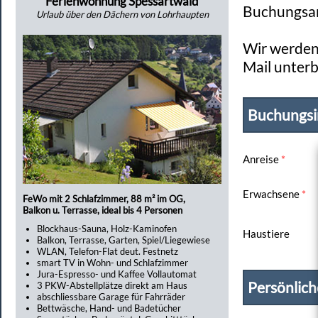
Ferienwohnung Spessartwald
Buchungsan
Urlaub über den Dächern von Lohrhaupten
Wir werden 
Mail unterb
Buchungsi
Anreise
*
Erwachsene
*
FeWo mit 2 Schlafzimmer, 88 m² im OG,
Balkon u. Terrasse, ideal bis 4 Personen
Blockhaus-Sauna, Holz-Kaminofen
Haustiere
Balkon, Terrasse, Garten, Spiel/Liegewiese
WLAN, Telefon-Flat deut. Festnetz
smart TV in Wohn- und Schlafzimmer
Jura-Espresso- und Kaffee Vollautomat
Persönlic
3 PKW-Abstellplätze direkt am Haus
abschliessbare Garage für Fahrräder
Bettwäsche, Hand- und Badetücher