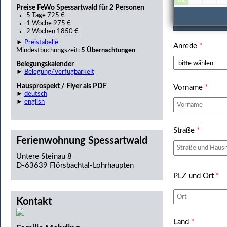
Preise FeWo Spessartwald für 2 Personen
5 Tage 725 €
Persönlic
1 Woche 975 €
2 Wochen 1850 €
►
Preistabelle
Anrede
*
Mindestbuchungszeit:
5 Übernachtungen
Belegungskalender
►
Belegung/Verfügbarkeit
Hausprospekt / Flyer als PDF
Vorname
*
►
deutsch
►
english
Straße
*
Ferienwohnung Spessartwald
Untere Steinau 8
D-63639 Flörsbachtal-Lohrhaupten
PLZ und Ort
*
Kontakt
Land
*