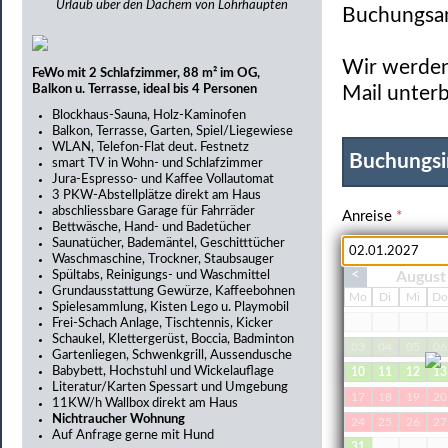
Urlaub über den Dächern von Lohrhaupten
Buchungsan
Wir werden 
FeWo mit 2 Schlafzimmer, 88 m² im OG,
Balkon u. Terrasse, ideal bis 4 Personen
Mail unterb
Blockhaus-Sauna, Holz-Kaminofen
Balkon, Terrasse, Garten, Spiel/Liegewiese
WLAN, Telefon-Flat deut. Festnetz
Buchungsi
smart TV in Wohn- und Schlafzimmer
Jura-Espresso- und Kaffee Vollautomat
3 PKW-Abstellplätze direkt am Haus
abschliessbare Garage für Fahrräder
Anreise
*
Bettwäsche, Hand- und Badetücher
Saunatücher, Bademäntel, Geschitttücher
Waschmaschine, Trockner, Staubsauger
<
Spültabs, Reinigungs- und Waschmittel
August
Grundausstattung Gewürze, Kaffeebohnen
Erwachsene
*
Mo
Di
Mi
D
Spielesammlung, Kisten Lego u. Playmobil
Frei-Schach Anlage, Tischtennis, Kicker
Schaukel, Klettergerüst, Boccia, Badminton
03
04
05
06
Gartenliegen, Schwenkgrill, Aussendusche
Babybett, Hochstuhl und Wickelauflage
10
11
12
13
Haustiere
Literatur/Karten Spessart und Umgebung
17
18
19
20
11KW/h Wallbox direkt am Haus
Nichtraucher Wohnung
24
25
26
27
Auf Anfrage gerne mit Hund
31