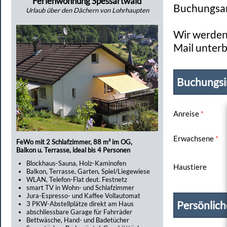
Ferienwohnung Spessartwald
Buchungsan
Urlaub über den Dächern von Lohrhaupten
Wir werden 
Mail unterb
Buchungsi
Anreise
*
Erwachsene
*
FeWo mit 2 Schlafzimmer, 88 m² im OG,
Balkon u. Terrasse, ideal bis 4 Personen
Blockhaus-Sauna, Holz-Kaminofen
Haustiere
Balkon, Terrasse, Garten, Spiel/Liegewiese
WLAN, Telefon-Flat deut. Festnetz
smart TV in Wohn- und Schlafzimmer
Jura-Espresso- und Kaffee Vollautomat
Persönlic
3 PKW-Abstellplätze direkt am Haus
abschliessbare Garage für Fahrräder
Bettwäsche, Hand- und Badetücher