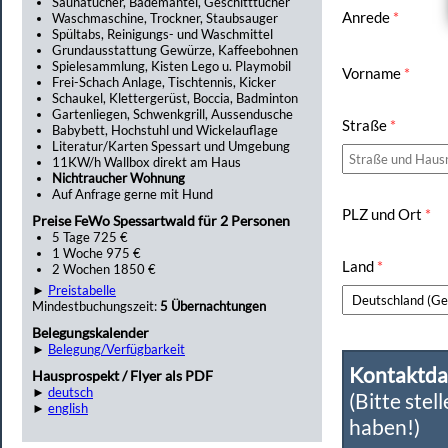
Saunatücher, Bademäntel, Geschitttücher
Anrede
*
Waschmaschine, Trockner, Staubsauger
Spültabs, Reinigungs- und Waschmittel
Grundausstattung Gewürze, Kaffeebohnen
Spielesammlung, Kisten Lego u. Playmobil
Vorname
*
Frei-Schach Anlage, Tischtennis, Kicker
Schaukel, Klettergerüst, Boccia, Badminton
Gartenliegen, Schwenkgrill, Aussendusche
Straße
*
Babybett, Hochstuhl und Wickelauflage
Literatur/Karten Spessart und Umgebung
11KW/h Wallbox direkt am Haus
Nichtraucher Wohnung
Auf Anfrage gerne mit Hund
PLZ und Ort
*
Preise FeWo Spessartwald für 2 Personen
5 Tage 725 €
1 Woche 975 €
Land
*
2 Wochen 1850 €
►
Preistabelle
Mindestbuchungszeit:
5 Übernachtungen
Belegungskalender
►
Belegung/Verfügbarkeit
Kontaktda
Hausprospekt / Flyer als PDF
►
deutsch
(Bitte stel
►
english
haben!)