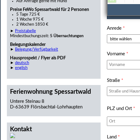
Auf Anfrage gerne mit Hund
Preise FeWo Spessartwald für 2 Personen
Persönlic
5 Tage 725 €
1 Woche 975 €
2 Wochen 1850 €
Anrede
*
►
Preistabelle
Mindestbuchungszeit:
5 Übernachtungen
Belegungskalender
►
Belegung/Verfügbarkeit
Vorname
*
Hausprospekt / Flyer als PDF
►
deutsch
►
english
Straße
*
Ferienwohnung Spessartwald
Untere Steinau 8
D-63639 Flörsbachtal-Lohrhaupten
PLZ und Ort
*
Kontakt
Land
*