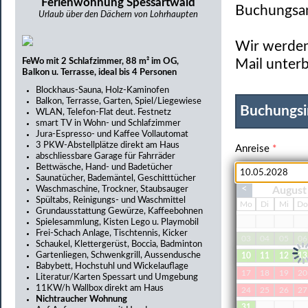
Ferienwohnung Spessartwald
Buchungsan
Urlaub über den Dächern von Lohrhaupten
Wir werden 
FeWo mit 2 Schlafzimmer, 88 m² im OG,
Mail unterb
Balkon u. Terrasse, ideal bis 4 Personen
Blockhaus-Sauna, Holz-Kaminofen
Balkon, Terrasse, Garten, Spiel/Liegewiese
Buchungsi
WLAN, Telefon-Flat deut. Festnetz
smart TV in Wohn- und Schlafzimmer
Jura-Espresso- und Kaffee Vollautomat
3 PKW-Abstellplätze direkt am Haus
Anreise
*
abschliessbare Garage für Fahrräder
Bettwäsche, Hand- und Badetücher
Saunatücher, Bademäntel, Geschitttücher
<
Waschmaschine, Trockner, Staubsauger
August
Spültabs, Reinigungs- und Waschmittel
Erwachsene
*
Mo
Di
Mi
D
Grundausstattung Gewürze, Kaffeebohnen
Spielesammlung, Kisten Lego u. Playmobil
Frei-Schach Anlage, Tischtennis, Kicker
03
04
05
06
Schaukel, Klettergerüst, Boccia, Badminton
Gartenliegen, Schwenkgrill, Aussendusche
10
11
12
13
Haustiere
Babybett, Hochstuhl und Wickelauflage
17
18
19
20
Literatur/Karten Spessart und Umgebung
11KW/h Wallbox direkt am Haus
24
25
26
27
Nichtraucher Wohnung
31