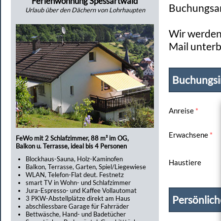
Ferienwohnung Spessartwald
Buchungsan
Urlaub über den Dächern von Lohrhaupten
Wir werden 
Mail unterb
Buchungsi
Anreise
*
Erwachsene
*
FeWo mit 2 Schlafzimmer, 88 m² im OG,
Balkon u. Terrasse, ideal bis 4 Personen
Blockhaus-Sauna, Holz-Kaminofen
Haustiere
Balkon, Terrasse, Garten, Spiel/Liegewiese
WLAN, Telefon-Flat deut. Festnetz
smart TV in Wohn- und Schlafzimmer
Jura-Espresso- und Kaffee Vollautomat
Persönlic
3 PKW-Abstellplätze direkt am Haus
abschliessbare Garage für Fahrräder
Bettwäsche, Hand- und Badetücher