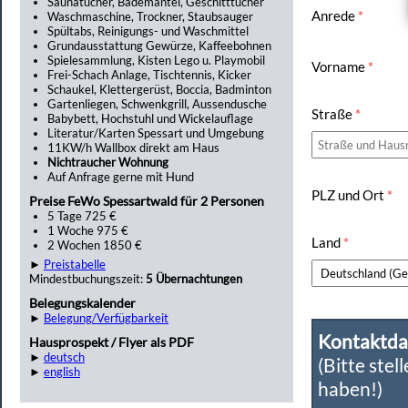
Saunatücher, Bademäntel, Geschitttücher
Anrede
*
Waschmaschine, Trockner, Staubsauger
Spültabs, Reinigungs- und Waschmittel
Grundausstattung Gewürze, Kaffeebohnen
Spielesammlung, Kisten Lego u. Playmobil
Vorname
*
Frei-Schach Anlage, Tischtennis, Kicker
Schaukel, Klettergerüst, Boccia, Badminton
Gartenliegen, Schwenkgrill, Aussendusche
Straße
*
Babybett, Hochstuhl und Wickelauflage
Literatur/Karten Spessart und Umgebung
11KW/h Wallbox direkt am Haus
Nichtraucher Wohnung
Auf Anfrage gerne mit Hund
PLZ und Ort
*
Preise FeWo Spessartwald für 2 Personen
5 Tage 725 €
1 Woche 975 €
Land
*
2 Wochen 1850 €
►
Preistabelle
Mindestbuchungszeit:
5 Übernachtungen
Belegungskalender
►
Belegung/Verfügbarkeit
Kontaktda
Hausprospekt / Flyer als PDF
►
deutsch
(Bitte stel
►
english
haben!)